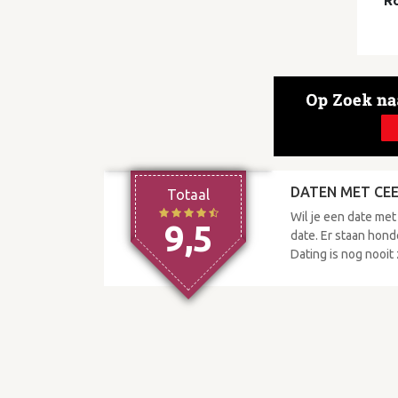
R
DATEN MET CE
Totaal
Wil je een date met
9,5
date. Er staan hond
Dating is nog nooit