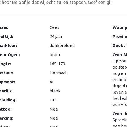
 heb? Beloof je dat wij echt zullen stappen. Geef een gil!
aam:
Cees
Woonp
eftijd:
24 jaar
Provin
arkleur:
donkerblond
Zoekt
eur Ogen:
bruin
Over M
Op zoe
ngte:
165-170
op stap
stuur:
Normaal
nog en 
en heb 
upmaat:
XL
ik geld
terlijk
blank
leven e
het leu
leiding:
HBO
een vro
attoo:
Nee
Over J
ercing:
Nee
Spreek 
een ber