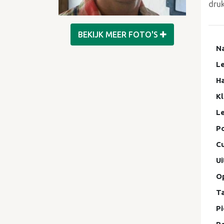
druk
BEKIJK MEER FOTO'S
N
Le
Ha
Kl
Le
Po
C
Ui
Op
T
Pi