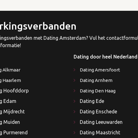
rkingsverbanden
ngsverbanden met Dating Amsterdam? Vul het contactformulie
nformatie!
Dating door heel Nederland
g Alkmaar
Dating Amersfoort
g Haarlem
Dating Arnhem
ng Hoofddorp
Dating Den Haag
ng Edam
Dating Ede
g Mijdrecht
Dating Enschede
g Muiden
Dating Leeuwarden
g Purmerend
Dating Maastricht